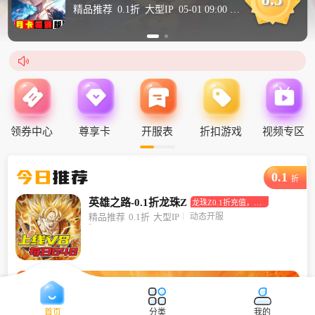
精品推荐
0.1折
大型IP
05-01 09:00 新航海 21区

领券中心
尊享卡
开服表
折扣游戏
视频专区
今日
推荐
0.1
折
英雄之路-0.1折龙珠Z
龙珠Z0.1折充值，畅
玩龙珠宇宙！
动态开服
精品推荐
0.1折
大型IP
首页
分类
我的