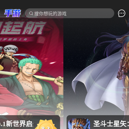

搜你想玩的游戏
圣斗士星矢：重生2
8.6