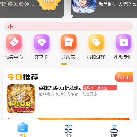
精品推荐
大型IP
动态开服

领券中心
尊享卡
开服表
折扣游戏
视频专区
今日
推荐
0.1
折
英雄之路-0.1折龙珠Z
龙珠Z0.1折充值，畅
玩龙珠宇宙！
动态开服
精品推荐
0.1折
大型IP
首页
分类
我的