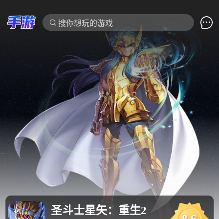

搜你想玩的游戏
圣斗士星矢：重生2
8.6