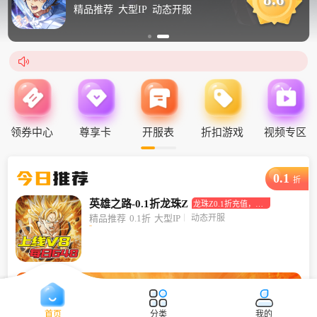
精品推荐
大型IP
动态开服

领券中心
尊享卡
开服表
折扣游戏
视频专区
今日
推荐
0.1
折
英雄之路-0.1折龙珠Z
龙珠Z0.1折充值，畅
玩龙珠宇宙！
动态开服
精品推荐
0.1折
大型IP
首页
分类
我的