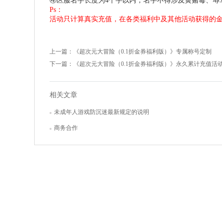
④区服名字长度为4个字以内，名字不得涉及黄赌毒、辱
Ps：
活动只计算真实充值，在各类福利中及其他活动获得的
上一篇：
《超次元大冒险（0.1折金券福利版）》专属称号定制
下一篇：
《超次元大冒险（0.1折金券福利版）》永久累计充值活
相关文章
未成年人游戏防沉迷最新规定的说明
商务合作