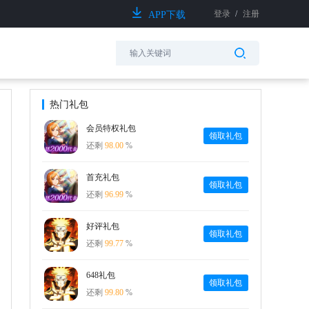
登录
/
注册
APP下载
热门礼包
会员特权礼包
领取礼包
还剩
98.00
%
首充礼包
领取礼包
还剩
96.99
%
好评礼包
领取礼包
还剩
99.77
%
648礼包
领取礼包
还剩
99.80
%