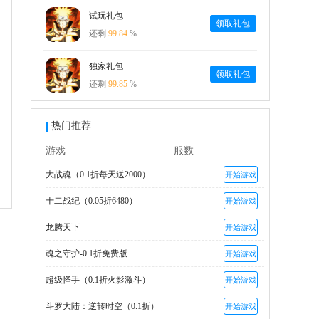
试玩礼包
领取礼包
还剩
99.84
%
独家礼包
领取礼包
还剩
99.85
%
热门推荐
游戏
服数
大战魂（0.1折每天送2000）
开始游戏
十二战纪（0.05折6480）
开始游戏
龙腾天下
开始游戏
魂之守护-0.1折免费版
开始游戏
超级怪手（0.1折火影激斗）
开始游戏
斗罗大陆：逆转时空（0.1折）
开始游戏