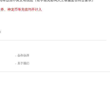
骂等违法不良文明信息（名字需先咨询人工客服是否符合要求）
金券、神龙币等充值均不计入
动
合作伙伴
关于我们