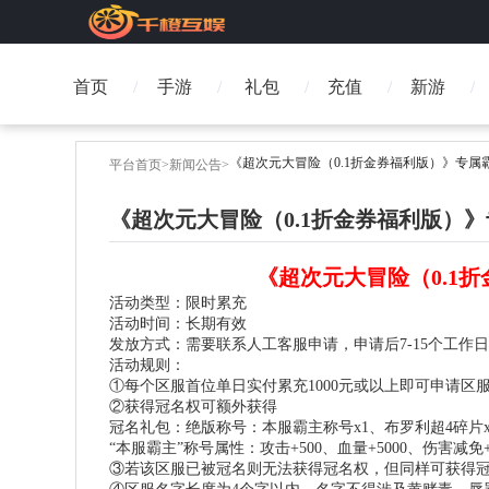
首页
手游
礼包
充值
新游
《超次元大冒险（0.1折金券福利版）》专属
平台首页
>
新闻公告
>
《超次元大冒险（0.1折金券福利版）
《
超次元大冒险（
0.
活动类型：限时累充
活动时间：
长期有效
发放方式：需要联系人工客服申请，申请后
7-15
个工作日
活动规则：
①每个区服首位单日
实付
累充
10
00元或以上即可申请区
②获得冠名权可额外获得
冠名礼包：绝版称号：本服霸主称号
x1、布罗利超4碎片
“本服霸主”称号
属性：攻击
+500、血量+5000、伤害
减免
③若该区服已被冠名则无法获得冠名权，但同样可获得