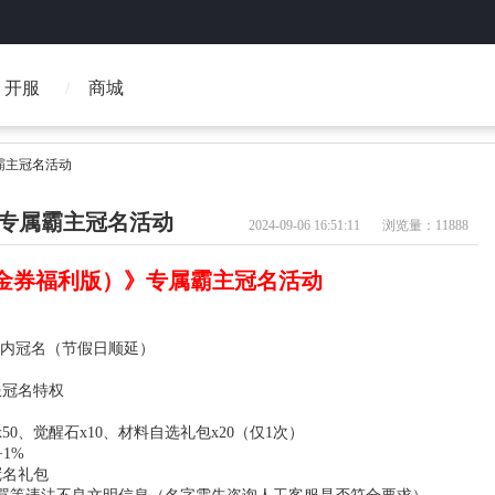
开服
商城
霸主冠名活动
》专属霸主冠名活动
2024-09-06 16:51:11
浏览量：11888
1折金券福利版）》专属霸主冠名活动
内冠名（节假日顺延）
服冠名特权
x50、觉醒石x10、材料自选礼包x20（仅1次）
+1%
冠名礼包