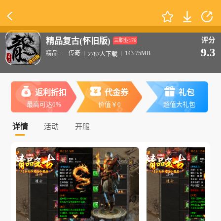
精品复古(怀旧版)
评分
三职业176
9.3
精品推荐
传奇
143.75MB
2787人下载
返利折扣
代金券
礼包
最高可达0%
价值￥0
超值大礼包
详情
活动
开服