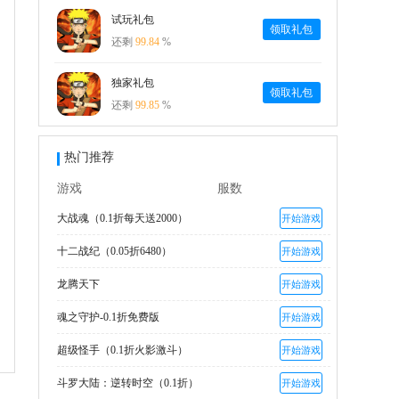
试玩礼包
领取礼包
还剩
99.84
%
独家礼包
领取礼包
还剩
99.85
%
热门推荐
游戏
服数
大战魂（0.1折每天送2000）
开始游戏
十二战纪（0.05折6480）
开始游戏
龙腾天下
开始游戏
魂之守护-0.1折免费版
开始游戏
超级怪手（0.1折火影激斗）
开始游戏
斗罗大陆：逆转时空（0.1折）
开始游戏