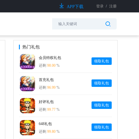
登录
/
注册
APP下载
热门礼包
会员特权礼包
领取礼包
还剩
98.00
%
首充礼包
领取礼包
还剩
96.99
%
好评礼包
领取礼包
还剩
99.77
%
648礼包
领取礼包
还剩
99.80
%