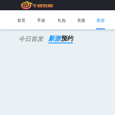
首页
手游
礼包
充值
新游
新游
预约
今日
首发