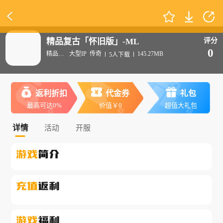
精品复古「怀旧版」-ML
评分
0
精品推荐
大型IP
传奇
145.27MB
5人下载
返利折扣
代金券
礼包
最高可达0%
价值￥0
超值大礼包
详情
活动
开服
游戏
简介
充值
返利
游戏
福利